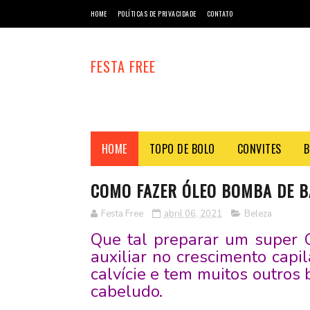
HOME
POLÍTICAS DE PRIVACIDADE
CONTATO
FESTA FREE
HOME
TOPO DE BOLO
CONVITES
B
COMO FAZER ÓLEO BOMBA DE B
Festa Free
abril 06, 2021
Beleza
Que tal preparar um super
auxiliar no crescimento capi
calvície e tem muitos outros 
cabeludo.