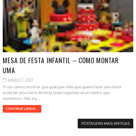
MESA DE FESTA INFANTIL – COMO MONTAR
UMA
outubro 17, 2021
H oje vamos mostrar que qualquer mãe que queira fazer uma festa
pode ter uma mesa de festa linda seguindo esse roteiro que
montamos. Não é p...
CONTINUE LENDO...
POSTAGENS MAIS ANTIGAS