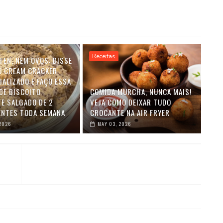
Receitas
TEN, NEM OVOS: DISSE
O CREAM CRACKER
IALIZADO E FAÇO ESSA
DE BISCOITO
COMIDA MURCHA, NUNCA MAIS!
E SALGADO DE 2
VEJA COMO DEIXAR TUDO
ENTES TODA SEMANA
CROCANTE NA AIR FRYER
2026
MAY 03, 2026