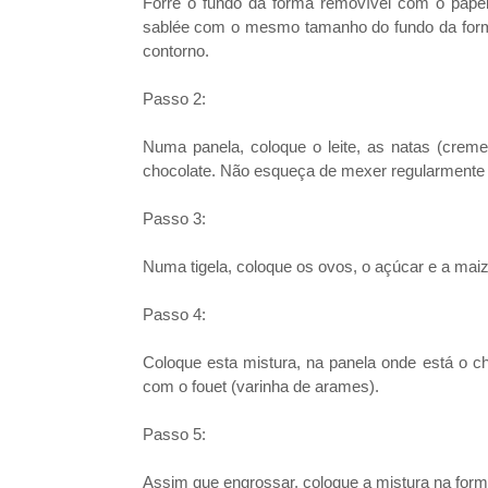
Forre o fundo da forma removível com o pape
sablée com o mesmo tamanho do fundo da forma
contorno.
Passo 2:
Numa panela, coloque o leite, as natas (creme 
chocolate. Não esqueça de mexer regularmente
Passo 3:
Numa tigela, coloque os ovos, o açúcar e a mai
Passo 4:
Coloque esta mistura, na panela onde está o c
com o fouet (varinha de arames).
Passo 5:
Assim que engrossar, coloque a mistura na forma