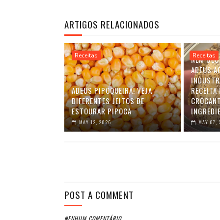
ARTIGOS RELACIONADOS
Receitas
Receitas
NEM GLÚ
ADEUS A
INDUSTR
ADEUS PIPOQUEIRA! VEJA
RECEITA 
DIFERENTES JEITOS DE
CROCANT
ESTOURAR PIPOCA
INGREDI
MAY 12, 2026
MAY 07, 
POST A COMMENT
NENHUM COMENTÁRIO