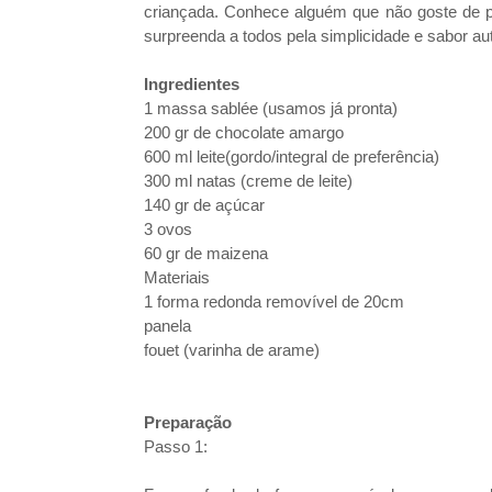
criançada. Conhece alguém que não goste de p
surpreenda a todos pela simplicidade e sabor aut
Ingredientes
1 massa sablée (usamos já pronta)
200 gr de chocolate amargo
600 ml leite(gordo/integral de preferência)
300 ml natas (creme de leite)
140 gr de açúcar
3 ovos
60 gr de maizena
Materiais
1 forma redonda removível de 20cm
panela
fouet (varinha de arame)
Preparação
Passo 1: