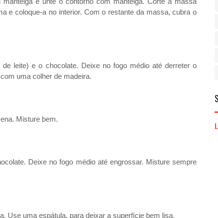
l manteiga e unte o contorno com manteiga. Corte a massa
 e coloque-a no interior. Com o restante da massa, cubra o
de leite) e o chocolate. Deixe no fogo médio até derreter o
 com uma colher de madeira.
zena. Misture bem.
hocolate. Deixe no fogo médio até engrossar. Misture sempre
. Use uma espátula, para deixar a superfície bem lisa.