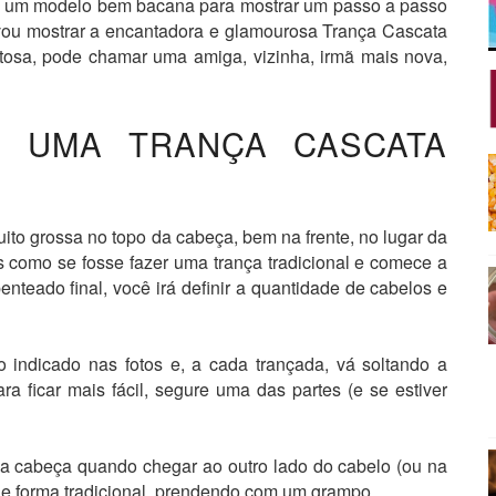
e um modelo bem bacana para mostrar um passo a passo
oje vou mostrar a encantadora e glamourosa Trança Cascata
eitosa, pode chamar uma amiga, vizinha, irmã mais nova,
R UMA TRANÇA CASCATA
to grossa no topo da cabeça, bem na frente, no lugar da
s como se fosse fazer uma trança tradicional e comece a
teado final, você irá definir a quantidade de cabelos e
indicado nas fotos e, a cada trançada, vá soltando a
 ficar mais fácil, segure uma das partes (e se estiver
da cabeça quando chegar ao outro lado do cabelo (ou na
de forma tradicional, prendendo com um grampo.