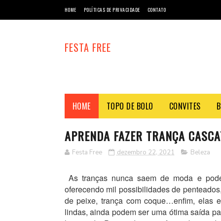
HOME
POLÍTICAS DE PRIVACIDADE
CONTATO
FESTA FREE
HOME
TOPO DE BOLO
CONVITES
B
APRENDA FAZER TRANÇA CASCA
Festa Free
dezembro 22, 2021
Beleza
As tranças nunca saem de moda e pode
oferecendo mil possibilidades de penteados, 
de peixe, trança com coque…enfim, elas e
lindas, ainda podem ser uma ótima saída p