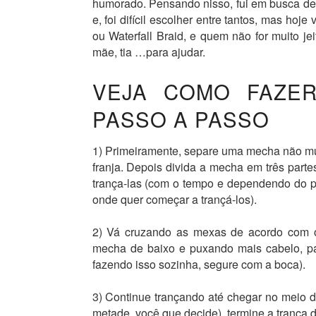
humorado. Pensando nisso, fui em busca d
e, foi difícil escolher entre tantos, mas h
ou Waterfall Braid, e quem não for muito j
mãe, tia …para ajudar.
VEJA COMO FAZE
PASSO A PASSO
1) Primeiramente, separe uma mecha não mui
franja. Depois divida a mecha em três parte
trança-las (com o tempo e dependendo do pen
onde quer começar a trançá-los).
2) Vá cruzando as mexas de acordo com o 
mecha de baixo e puxando mais cabelo, para
fazendo isso sozinha, segure com a boca).
3) Continue trançando até chegar no meio 
metade, você que decide), termine a trança 