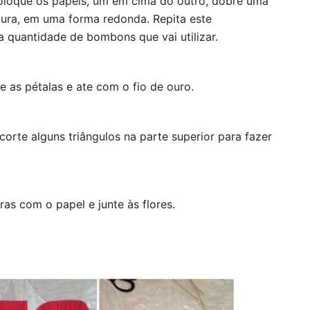
oloque os papéis, um em cima do outro, dobre uma 
tura, em uma forma redonda. Repita este 
quantidade de bombons que vai utilizar.
 as pétalas e ate com o fio de ouro.
rte alguns triângulos na parte superior para fazer 
aras com o papel e junte às flores.