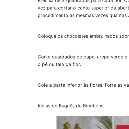
Precisa de 2 quadrados para cada flor. C
vez para cortar o canto superior da aber
procedimento as mesmas vezes quantas a 
Coloque os chocolates embrulhados sobre
Corte quadrados de papel crepe verde e co
o pé ou talo da flor.
Cole a parte inferior às flores. Forre as v
Ideias de Buquês de Bombons