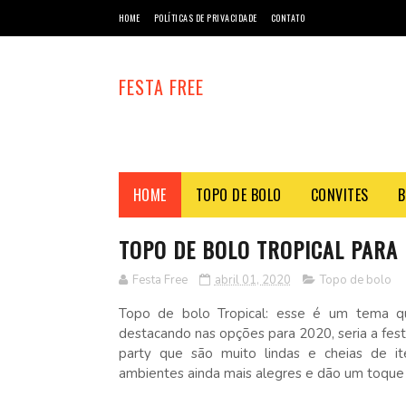
HOME
POLÍTICAS DE PRIVACIDADE
CONTATO
FESTA FREE
HOME
TOPO DE BOLO
CONVITES
B
TOPO DE BOLO TROPICAL PARA 
Festa Free
abril 01, 2020
Topo de bolo
Topo de bolo Tropical: esse é um tema 
destacando nas opções para 2020, seria a fes
party que são muito lindas e cheias de it
ambientes ainda mais alegres e dão um toque e